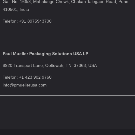
Gat. No. 166/3, Mahalunge Chowk, Chakan Talegaon Road; Pune
410501; India
Telefon: +91 8975943700
Paul Mueller Packaging Solutions USA LP
8920 Transport Lane; Ooltewah, TN, 37363; USA
Telefon: +1 423 902 9760
info@pmuellerusa.com