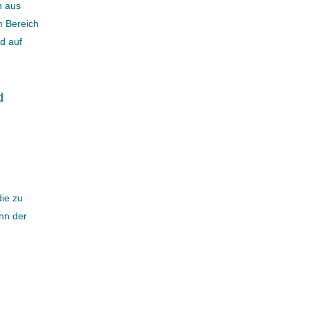
n aus
m Bereich
d auf
d
die zu
nn der