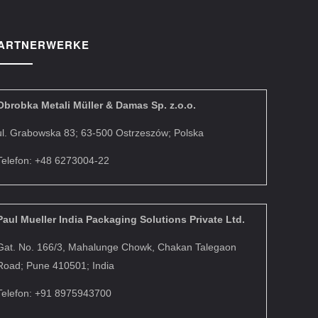
ARTNERWERKE
Obrobka Metali Müller & Damas Sp. z.o.o.
ul. Grabowska 83; 63-500 Ostrzeszów; Polska
Telefon: +48 6273004-22
Paul Mueller India Packaging Solutions Private Ltd.
Gat. No. 166/3, Mahalunge Chowk, Chakan Talegaon
Road; Pune 410501; India
Telefon: +91 8975943700