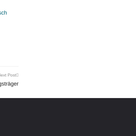
sch
ext Post
sträger